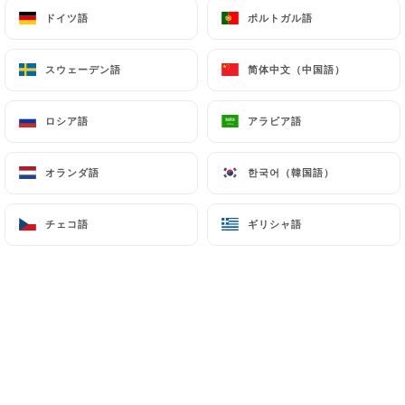
ドイツ語
ドイツ語
ポルトガル語
ポルトガル語
メニュー
JA
スウェーデン語
スウェーデン語
简体中文（中国語）
简体中文（中国語）
ロシア語
ロシア語
アラビア語
アラビア語
/
ホーム
メニュー
オランダ語
オランダ語
한국어（韓国語）
한국어（韓国語）
メニュー
チェコ語
チェコ語
ギリシャ語
ギリシャ語
10.00€