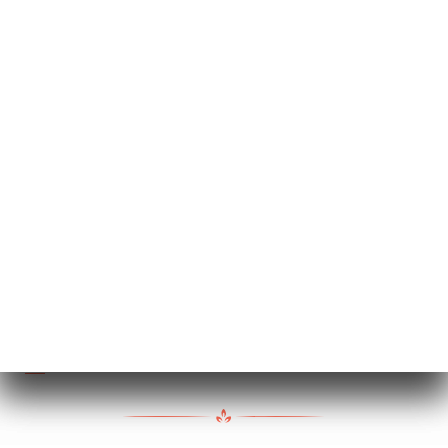
6.50€
9.00€
7.00€
ーム
約
ラリー
19.50€
ュー
ュー
ISATION