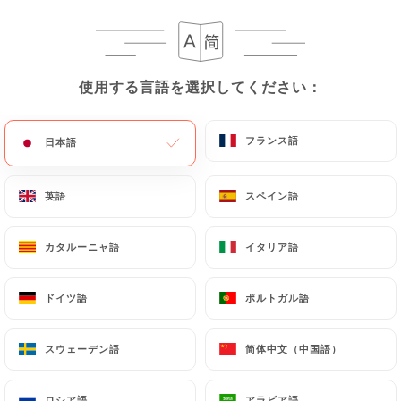
メニュー
JA
使用する言語を選択してください：
使用する言語を選択してください：
フランス語
フランス語
日本語
日本語
/
ホーム
レビュー
レビュー
英語
英語
スペイン語
スペイン語
カタルーニャ語
カタルーニャ語
イタリア語
イタリア語
ドイツ語
ドイツ語
ポルトガル語
ポルトガル語
19 Uniitiのレビュー
4.8 / 5
スウェーデン語
スウェーデン語
简体中文（中国語）
简体中文（中国語）
100%リアル、検証済みレビュー。
ロシア語
ロシア語
アラビア語
アラビア語