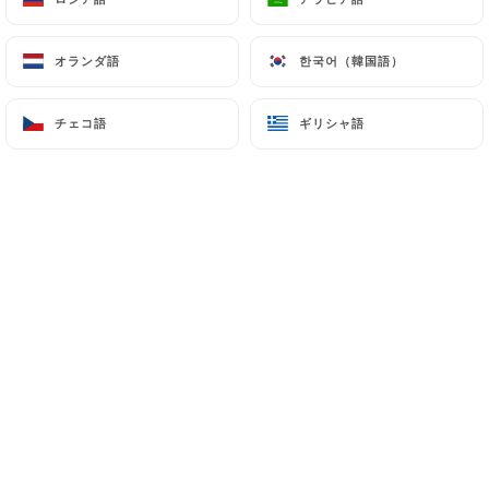
オランダ語
オランダ語
한국어（韓国語）
한국어（韓国語）
Frtyhh G.の評価
F
5/5
チェコ語
チェコ語
ギリシャ語
ギリシャ語
06/04/2026
•
05:09
Paul M.の評価
P
5/5
26/03/2026
•
10:39
Jean-Claude C.の評価
J
4/5
Une belle carte riche et variée. Bon accueil
et bons conseils. N'hésitez pas.
25/03/2026
•
02:09