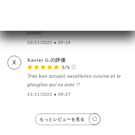
cécile b.の評価
C
5/5
cuisine sincère et généreuse, service
jovial!
20/11/2025
•
09:14
Xavier G.の評価
X
5/5
Très bon accueil, excellente cuisine et le
glouglou qui va avec !!
13/11/2025
•
09:27
もっとレビューを見る