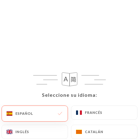
Seleccione su idioma:
Seleccione su idioma:
FRANCÉS
FRANCÉS
ESPAÑOL
ESPAÑOL
INGLÉS
INGLÉS
CATALÁN
CATALÁN