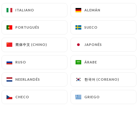
ITALIANO
ITALIANO
ALEMÁN
ALEMÁN
PORTUGUÉS
PORTUGUÉS
SUECO
SUECO
简体中文 (CHINO)
简体中文 (CHINO)
JAPONÉS
JAPONÉS
RUSO
RUSO
ÁRABE
ÁRABE
한국어 (COREANO)
한국어 (COREANO)
NEERLANDÉS
NEERLANDÉS
CHECO
CHECO
GRIEGO
GRIEGO